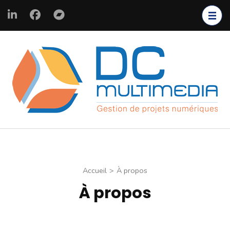
Aller
au
contenu
(Pressez
Entrée)
C
La 
pr
de
n
pr
e
nu
: 
D
Accueil
>
À propos
À propos